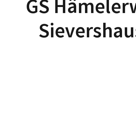
GS Hämeler
Sieversha